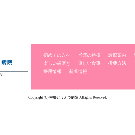
初めての方へ
当院の特徴
診療案内
楽しい歯磨き
優しい食事
投薬方法
採用情報
新着情報
1-1
Copyright (C) 中郷どうぶつ病院 Allrights Reserved.