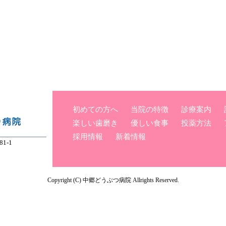
初めての方へ
当院の特徴
診療案内
楽しい歯磨き
優しい食事
投薬方法
採用情報
新着情報
1-1
Copyright (C) 中郷どうぶつ病院 Allrights Reserved.