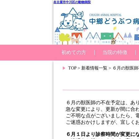
名古屋市中川区の動物病院
初めての方
当院の特徴
TOP
>
新着情報一覧
> ６月の獣医
６月の獣医師の不在予定は、あ
急な変更により、更新が間に合
ご不明な点がございましたら、
ご迷惑おかけしますが、宜しく
６月１日より診察時間が変更に