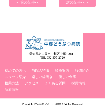
« 前の記事へ
次の記事へ »
愛知県名古屋市中川区中郷3-381-1
TEL 052-355-2720
初めての方へ
当院の特徴
診療案内
設備紹介
スタッフ紹介
楽しい歯磨き
優しい食事
投薬方法
アクセス
よくある質問
採用情報
新着情報
Copyright (C) 中郷どうぶつ病院 Allrights Reserved.