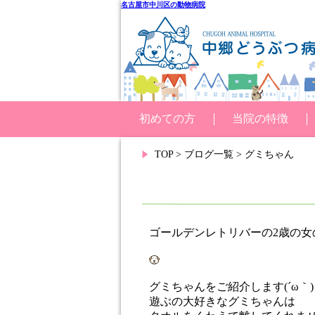
名古屋市中川区の動物病院
初めての方
当院の特徴
TOP
>
ブログ一覧
> グミちゃん
ゴールデンレトリバーの2歳の女
グミちゃんをご紹介します(´ω｀)
遊ぶの大好きなグミちゃんは