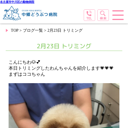
名古屋市中川区の動物病院
TOP
>
ブログ一覧
> 2月23日 トリミング
2月23日 トリミング
こんにちわ🐶💕
本日トリミングしたわんちゃんを紹介します💗💗💗
まずはココちゃん