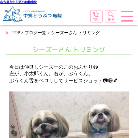
名古屋市中川区の動物病院
TOP
>
ブログ一覧
> シーズーさん トリミング
シーズーさん トリミング
今日は仲良しシーズーのこのおふたり😋
左が、小太郎くん。右が、ぶうくん。
ぶうくん舌をペロリしてサービスショット📷😆💕